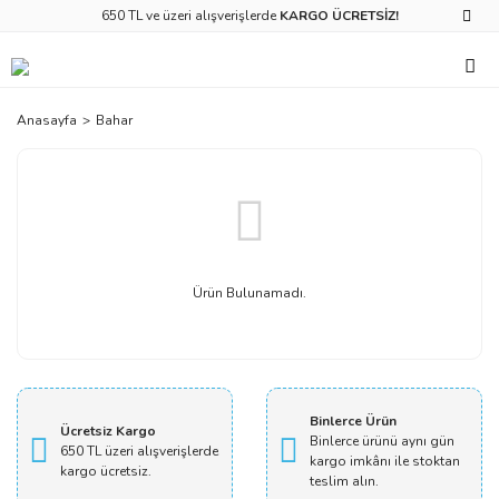
650 TL ve üzeri alışverişlerde
KARGO ÜCRETSİZ!
Anasayfa
Bahar
Ürün Bulunamadı.
Binlerce Ürün
Ücretsiz Kargo
Binlerce ürünü aynı gün
650 TL üzeri alışverişlerde
kargo imkânı ile stoktan
kargo ücretsiz.
teslim alın.