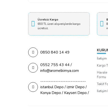
Ücretsiz Kargo
B
650 TL üzeri alışverişlerde kargo
B
ücretsiz.
i
KURU
0850 840 14 49
İletişim
0552 755 43 44 /
Kargo T
info@aromelkimya.com
Havale 
Formu
---------------------------
Teklif 
istanbul Depo / izmir Depo /
İletişi
Konya Depo / Kayseri Depo /