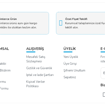
inlerce Ürün
Özel Fiyat Teklifi
inlerce ürünü aynı gün kargo
Kurumsal taleplerinize özel fiy
mkânı ile stoktan teslim alın.
teklifi alın.
MSAL
ALIŞVERİŞ
ÜYELİK
E-
Mesafeli Satış
Yeni Üyelik
Fır
Sözleşmesi
ist
akibi
Üye Girişi
Gizlilik ve Güvenlik
Bildirim
Şifremi Unuttum
İptal ve İade Şartları
Sepetiniz
Formu
Kişisel Veriler
Bi
Politikası
m Formu