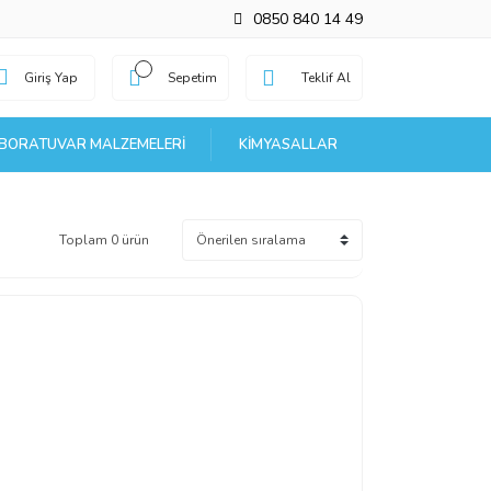
0850 840 14 49
Giriş Yap
Sepetim
Teklif Al
BORATUVAR MALZEMELERI
KIMYASALLAR
Toplam 0 ürün