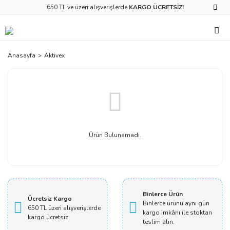
650 TL ve üzeri alışverişlerde
KARGO ÜCRETSİZ!
Anasayfa
Aktivex
Ürün Bulunamadı.
Binlerce Ürün
Ücretsiz Kargo
Binlerce ürünü aynı gün
650 TL üzeri alışverişlerde
kargo imkânı ile stoktan
kargo ücretsiz.
teslim alın.