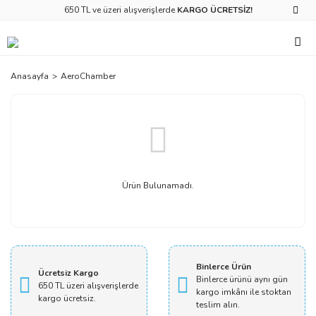
650 TL ve üzeri alışverişlerde
KARGO ÜCRETSİZ!
Anasayfa
AeroChamber
Ürün Bulunamadı.
Binlerce Ürün
Ücretsiz Kargo
Binlerce ürünü aynı gün
650 TL üzeri alışverişlerde
kargo imkânı ile stoktan
kargo ücretsiz.
teslim alın.