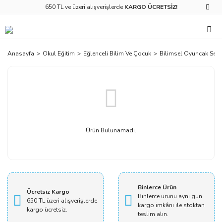
650 TL ve üzeri alışverişlerde
KARGO ÜCRETSİZ!
Anasayfa
Okul Eğitim
Eğlenceli Bilim Ve Çocuk
Bilimsel Oyuncak Setle
Ürün Bulunamadı.
Binlerce Ürün
Ücretsiz Kargo
Binlerce ürünü aynı gün
650 TL üzeri alışverişlerde
kargo imkânı ile stoktan
kargo ücretsiz.
teslim alın.