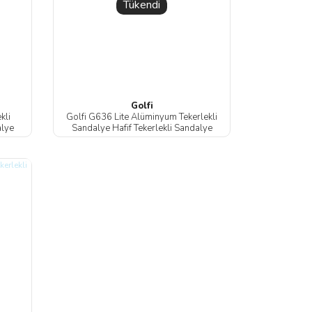
Tükendi
Golfi
kli
Golfi G636 Lite Alüminyum Tekerlekli
alye
Sandalye Hafif Tekerlekli Sandalye