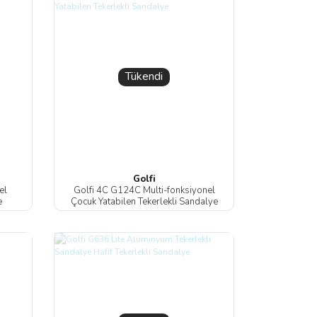
Tükendi
Golfi
el
Golfi 4C G124C Multi-fonksiyonel
e
Çocuk Yatabilen Tekerlekli Sandalye