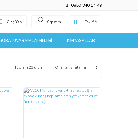
0850 840 14 49
Giriş Yap
Sepetim
Teklif Al
BORATUVAR MALZEMELERI
KIMYASALLAR
Toplam 23 ürün