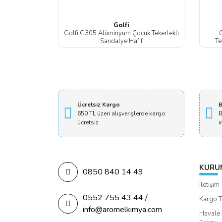
Golfi
Golfi G305 Alüminyum Çocuk Tekerlekli
G
Sandalye Hafif
Te
Ücretsiz Kargo
B
650 TL üzeri alışverişlerde kargo
B
ücretsiz.
i
KURU
0850 840 14 49
İletişim
0552 755 43 44 /
Kargo T
info@aromelkimya.com
Havale 