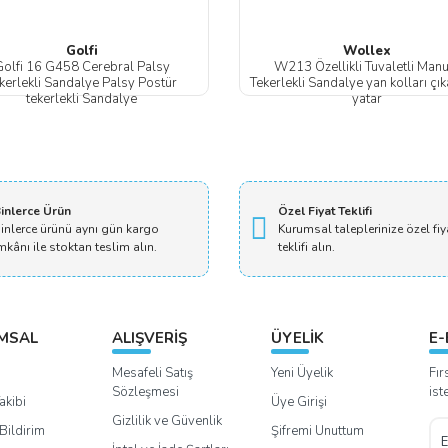
Golfi
Wollex
olfi 16 G458 Cerebral Palsy
W213 Özellikli Tuvaletli Manu
kerlekli Sandalye Palsy Postür
Tekerlekli Sandalye yan kolları çıka
tekerlekli Sandalye
yatar
inlerce Ürün
Özel Fiyat Teklifi
inlerce ürünü aynı gün kargo
Kurumsal taleplerinize özel fiy
mkânı ile stoktan teslim alın.
teklifi alın.
MSAL
ALIŞVERİŞ
ÜYELİK
E-
Mesafeli Satış
Yeni Üyelik
Fır
Sözleşmesi
ist
akibi
Üye Girişi
Gizlilik ve Güvenlik
Bildirim
Şifremi Unuttum