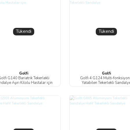
Tükendi
Tükendi
Golfi
Golfi
olfi G140 Bariatrik Tekerlekli
Golfi 4 G124 Multi-fonksiyon
dalye Aşırı Kilolu Hastalar için
Yatabilen Tekerlekli Sandaly