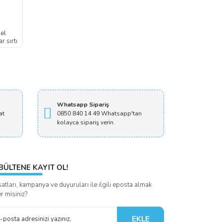
el
r sırtı
Whatsapp Sipariş
at
0850 840 14 49 Whatsapp'tan
kolayca sipariş verin.
BÜLTENE KAYIT OL!
satları, kampanya ve duyuruları ile ilgili eposta almak
er misiniz?
EKLE