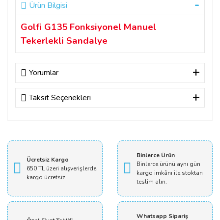
Ürün Bilgisi
Golfi G135 Fonksiyonel Manuel
Tekerlekli Sandalye
Yorumlar
Taksit Seçenekleri
Bu ürüne ilk yorumu siz yapın!
Yorum Yaz
Binlerce Ürün
Ücretsiz Kargo
Binlerce ürünü aynı gün
650 TL üzeri alışverişlerde
kargo imkânı ile stoktan
kargo ücretsiz.
teslim alın.
Whatsapp Sipariş