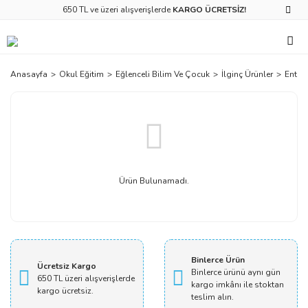
650 TL ve üzeri alışverişlerde
KARGO ÜCRETSİZ!
Anasayfa
Okul Eğitim
Eğlenceli Bilim Ve Çocuk
İlginç Ürünler
Enter
Ürün Bulunamadı.
Binlerce Ürün
Ücretsiz Kargo
Binlerce ürünü aynı gün
650 TL üzeri alışverişlerde
kargo imkânı ile stoktan
kargo ücretsiz.
teslim alın.