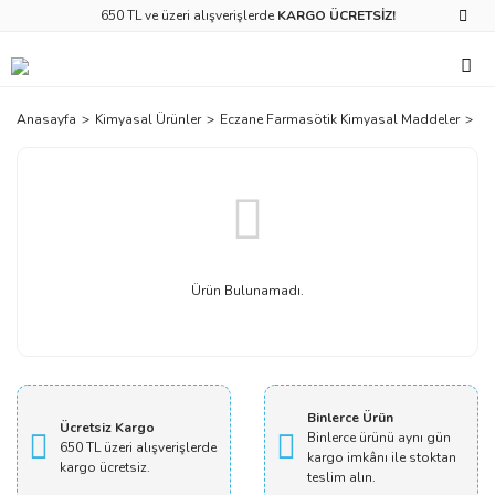
650 TL ve üzeri alışverişlerde
KARGO ÜCRETSİZ!
Anasayfa
Kimyasal Ürünler
Eczane Farmasötik Kimyasal Maddeler
Be
Ürün Bulunamadı.
Binlerce Ürün
Ücretsiz Kargo
Binlerce ürünü aynı gün
650 TL üzeri alışverişlerde
kargo imkânı ile stoktan
kargo ücretsiz.
teslim alın.