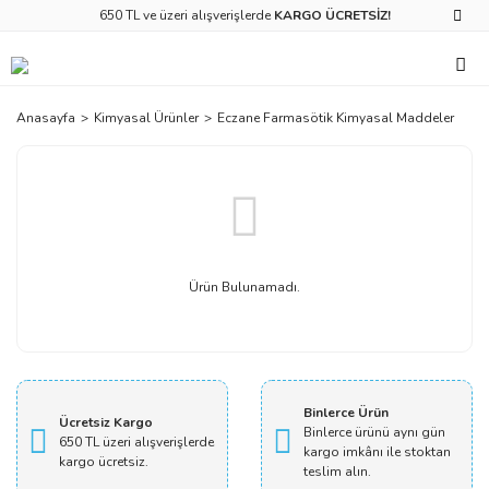
650 TL ve üzeri alışverişlerde
KARGO ÜCRETSİZ!
Anasayfa
Kimyasal Ürünler
Eczane Farmasötik Kimyasal Maddeler
Ürün Bulunamadı.
Binlerce Ürün
Ücretsiz Kargo
Binlerce ürünü aynı gün
650 TL üzeri alışverişlerde
kargo imkânı ile stoktan
kargo ücretsiz.
teslim alın.