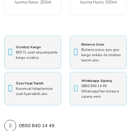
Ayırma Hunisi, 250ml
Ayırma Hunisi, 500ml
Binlerce Ürün
Ücretsiz Kargo
Binlerce ürünü aynı gün
650 TL üzeri alışverişlerde
kargo imkânı ile stoktan
kargo ücretsiz.
teslim alın.
Whatsapp Sipariş
Özel Fiyat Teklifi
0850 840 14 49
Kurumsal taleplerinize
Whatsapp'tan kolayca
özel fiyat teklifi alın.
sipariş verin.
0850 840 14 49