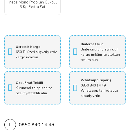
ineos Mono Propilen Glikol l
5 Kg Ekstra Saf
Binlerce Ürün
Ücretsiz Kargo
Binlerce ürünü aynı gün
650 TL üzeri alışverişlerde
kargo imkânı ile stoktan
kargo ücretsiz.
teslim alın.
Whatsapp Sipariş
Özel Fiyat Teklifi
0850 840 14 49
Kurumsal taleplerinize
Whatsapp'tan kolayca
özel fiyat teklifi alın.
sipariş verin.
0850 840 14 49