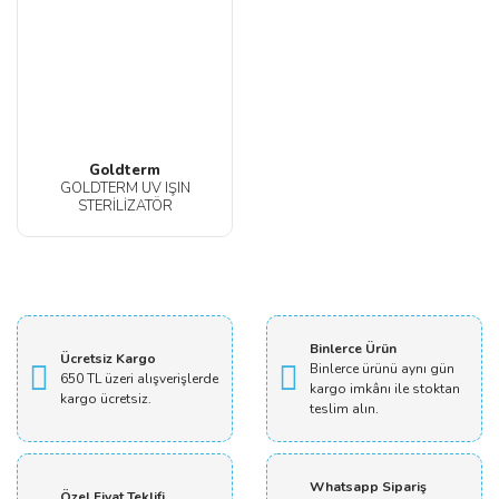
Goldterm
GOLDTERM UV IŞIN
STERİLİZATÖR
Binlerce Ürün
Ücretsiz Kargo
Binlerce ürünü aynı gün
650 TL üzeri alışverişlerde
kargo imkânı ile stoktan
kargo ücretsiz.
teslim alın.
Whatsapp Sipariş
Özel Fiyat Teklifi