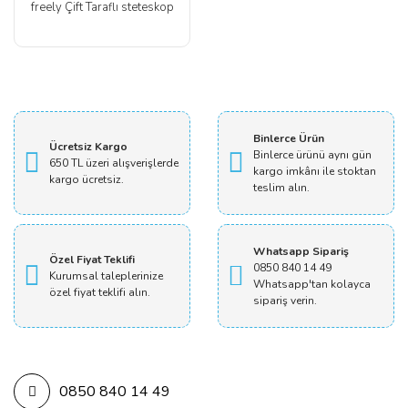
freely Çift Taraflı steteskop
Binlerce Ürün
Ücretsiz Kargo
Binlerce ürünü aynı gün
650 TL üzeri alışverişlerde
kargo imkânı ile stoktan
kargo ücretsiz.
teslim alın.
Whatsapp Sipariş
Özel Fiyat Teklifi
0850 840 14 49
Kurumsal taleplerinize
Whatsapp'tan kolayca
özel fiyat teklifi alın.
sipariş verin.
0850 840 14 49