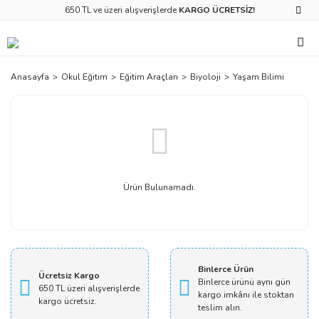
650 TL ve üzeri alışverişlerde
KARGO ÜCRETSİZ!
Anasayfa
Okul Eğitim
Eğitim Araçları
Biyoloji
Yaşam Bilimi
Ürün Bulunamadı.
Binlerce Ürün
Ücretsiz Kargo
Binlerce ürünü aynı gün
650 TL üzeri alışverişlerde
kargo imkânı ile stoktan
kargo ücretsiz.
teslim alın.