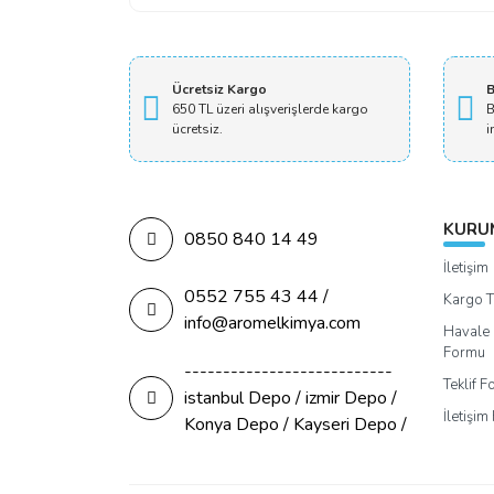
Ücretsiz Kargo
B
650 TL üzeri alışverişlerde kargo
B
ücretsiz.
i
KURU
0850 840 14 49
İletişim
0552 755 43 44 /
Kargo T
info@aromelkimya.com
Havale 
Formu
---------------------------
Teklif 
istanbul Depo / izmir Depo /
İletişi
Konya Depo / Kayseri Depo /