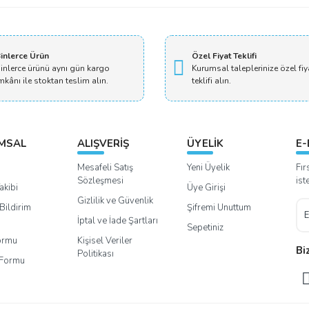
inlerce Ürün
Özel Fiyat Teklifi
inlerce ürünü aynı gün kargo
Kurumsal taleplerinize özel fiy
mkânı ile stoktan teslim alın.
teklifi alın.
MSAL
ALIŞVERİŞ
ÜYELİK
E-
Mesafeli Satış
Yeni Üyelik
Fır
Sözleşmesi
ist
akibi
Üye Girişi
Gizlilik ve Güvenlik
Bildirim
Şifremi Unuttum
İptal ve İade Şartları
Sepetiniz
Formu
Kişisel Veriler
Bi
Politikası
m Formu