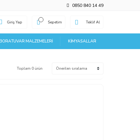
0850 840 14 49
Giriş Yap
Sepetim
Teklif Al
BORATUVAR MALZEMELERI
KIMYASALLAR
Toplam 0 ürün