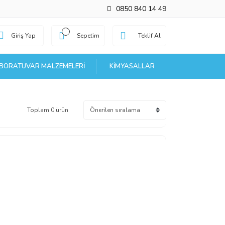
0850 840 14 49
Giriş Yap
Sepetim
Teklif Al
BORATUVAR MALZEMELERI
KIMYASALLAR
Toplam 0 ürün