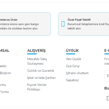
inlerce Ürün
Özel Fiyat Teklifi
inlerce ürünü aynı gün kargo
Kurumsal taleplerinize özel fiy
mkânı ile stoktan teslim alın.
teklifi alın.
MSAL
ALIŞVERİŞ
ÜYELİK
E-
Mesafeli Satış
Yeni Üyelik
Fır
Sözleşmesi
ist
akibi
Üye Girişi
Gizlilik ve Güvenlik
Bildirim
Şifremi Unuttum
İptal ve İade Şartları
Sepetiniz
Formu
Kişisel Veriler
Bi
Politikası
m Formu