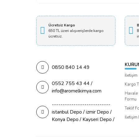
Ücretsiz Kargo
B
650 TL üzeri alışverişlerde kargo
B
ücretsiz.
i
KURU
0850 840 14 49
İletişim
0552 755 43 44 /
Kargo T
info@aromelkimya.com
Havale 
Formu
---------------------------
Teklif 
istanbul Depo / izmir Depo /
İletişi
Konya Depo / Kayseri Depo /