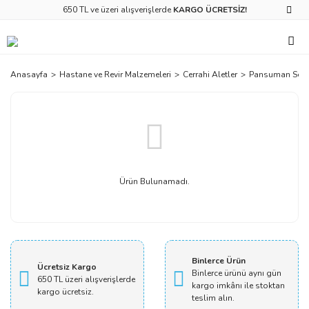
650 TL ve üzeri alışverişlerde
KARGO ÜCRETSİZ!
Anasayfa
Hastane ve Revir Malzemeleri
Cerrahi Aletler
Pansuman Seti
Ürün Bulunamadı.
Binlerce Ürün
Ücretsiz Kargo
Binlerce ürünü aynı gün
650 TL üzeri alışverişlerde
kargo imkânı ile stoktan
kargo ücretsiz.
teslim alın.