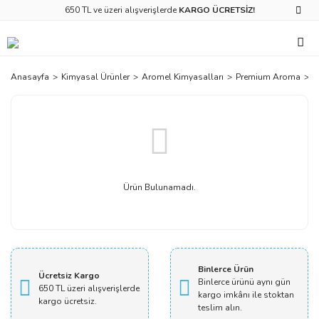
650 TL ve üzeri alışverişlerde
KARGO ÜCRETSİZ!
Anasayfa
Kimyasal Ürünler
Aromel Kimyasalları
Premium Aroma
O
Ürün Bulunamadı.
Binlerce Ürün
Ücretsiz Kargo
Binlerce ürünü aynı gün
650 TL üzeri alışverişlerde
kargo imkânı ile stoktan
kargo ücretsiz.
teslim alın.