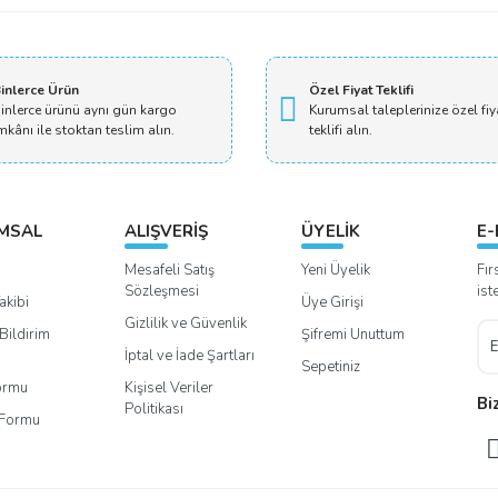
inlerce Ürün
Özel Fiyat Teklifi
inlerce ürünü aynı gün kargo
Kurumsal taleplerinize özel fiy
mkânı ile stoktan teslim alın.
teklifi alın.
MSAL
ALIŞVERİŞ
ÜYELİK
E-
Mesafeli Satış
Yeni Üyelik
Fır
Sözleşmesi
ist
akibi
Üye Girişi
Gizlilik ve Güvenlik
Bildirim
Şifremi Unuttum
İptal ve İade Şartları
Sepetiniz
Formu
Kişisel Veriler
Bi
Politikası
m Formu