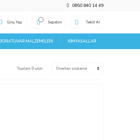
0850 840 14 49
Giriş Yap
Sepetim
Teklif Al
BORATUVAR MALZEMELERI
KIMYASALLAR
Toplam 0 ürün