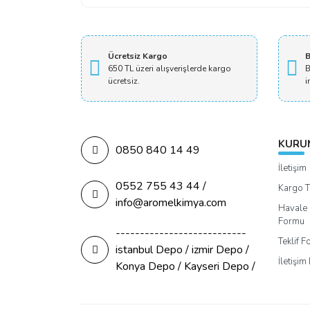
Ücretsiz Kargo
B
650 TL üzeri alışverişlerde kargo
B
ücretsiz.
i
KURU
0850 840 14 49
İletişim
0552 755 43 44 /
Kargo T
info@aromelkimya.com
Havale 
Formu
---------------------------
Teklif 
istanbul Depo / izmir Depo /
İletişi
Konya Depo / Kayseri Depo /