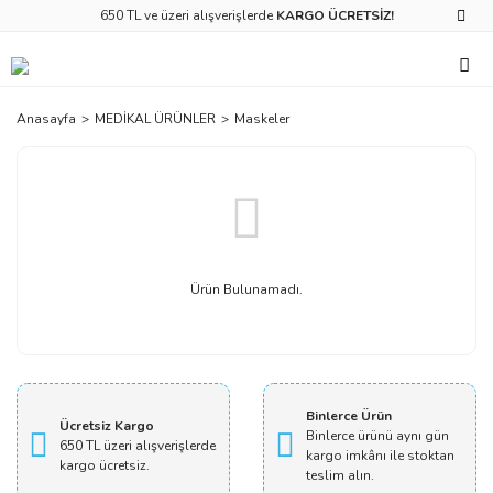
650 TL ve üzeri alışverişlerde
KARGO ÜCRETSİZ!
Anasayfa
MEDİKAL ÜRÜNLER
Maskeler
Ürün Bulunamadı.
Binlerce Ürün
Ücretsiz Kargo
Binlerce ürünü aynı gün
650 TL üzeri alışverişlerde
kargo imkânı ile stoktan
kargo ücretsiz.
teslim alın.