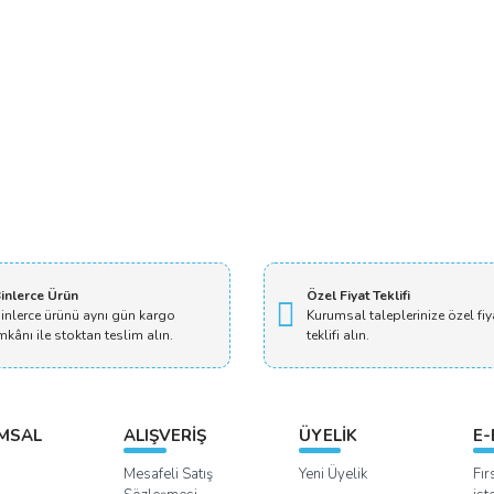
inlerce Ürün
Özel Fiyat Teklifi
inlerce ürünü aynı gün kargo
Kurumsal taleplerinize özel fiy
mkânı ile stoktan teslim alın.
teklifi alın.
MSAL
ALIŞVERİŞ
ÜYELİK
E-
Mesafeli Satış
Yeni Üyelik
Fır