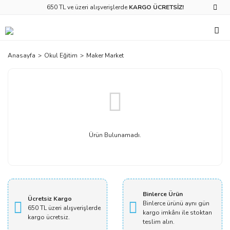
650 TL ve üzeri alışverişlerde
KARGO ÜCRETSİZ!
Anasayfa
Okul Eğitim
Maker Market
Ürün Bulunamadı.
Binlerce Ürün
Ücretsiz Kargo
Binlerce ürünü aynı gün
650 TL üzeri alışverişlerde
kargo imkânı ile stoktan
kargo ücretsiz.
teslim alın.