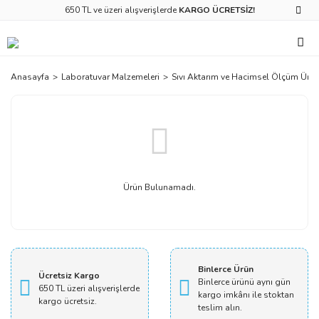
650 TL ve üzeri alışverişlerde
KARGO ÜCRETSİZ!
Anasayfa
Laboratuvar Malzemeleri
Sıvı Aktarım ve Hacimsel Ölçüm Ürün
Ürün Bulunamadı.
Binlerce Ürün
Ücretsiz Kargo
Binlerce ürünü aynı gün
650 TL üzeri alışverişlerde
kargo imkânı ile stoktan
kargo ücretsiz.
teslim alın.