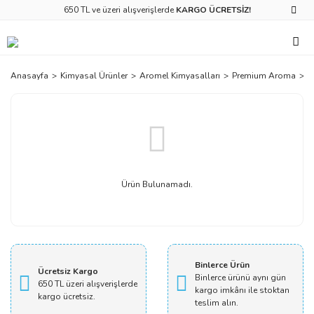
650 TL ve üzeri alışverişlerde
KARGO ÜCRETSİZ!
Anasayfa
Kimyasal Ürünler
Aromel Kimyasalları
Premium Aroma
i
Ürün Bulunamadı.
Binlerce Ürün
Ücretsiz Kargo
Binlerce ürünü aynı gün
650 TL üzeri alışverişlerde
kargo imkânı ile stoktan
kargo ücretsiz.
teslim alın.