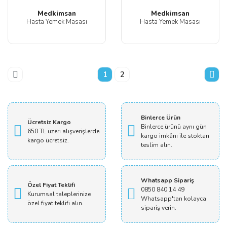
Medkimsan
Medkimsan
Hasta Yemek Masası
Hasta Yemek Masası
1
2
Binlerce Ürün
Ücretsiz Kargo
Binlerce ürünü aynı gün
650 TL üzeri alışverişlerde
kargo imkânı ile stoktan
kargo ücretsiz.
teslim alın.
Whatsapp Sipariş
Özel Fiyat Teklifi
0850 840 14 49
Kurumsal taleplerinize
Whatsapp'tan kolayca
özel fiyat teklifi alın.
sipariş verin.