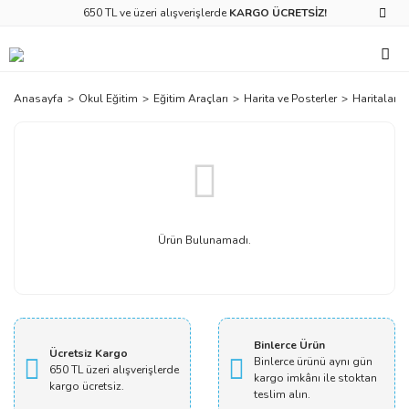
650 TL ve üzeri alışverişlerde
KARGO ÜCRETSİZ!
Anasayfa
Okul Eğitim
Eğitim Araçları
Harita ve Posterler
Haritalar
Ürün Bulunamadı.
Binlerce Ürün
Ücretsiz Kargo
Binlerce ürünü aynı gün
650 TL üzeri alışverişlerde
kargo imkânı ile stoktan
kargo ücretsiz.
teslim alın.