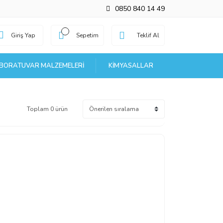
0850 840 14 49
Giriş Yap
Sepetim
Teklif Al
BORATUVAR MALZEMELERI
KIMYASALLAR
Toplam 0 ürün