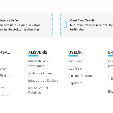
inlerce Ürün
Özel Fiyat Teklifi
inlerce ürünü aynı gün kargo
Kurumsal taleplerinize özel fiy
mkânı ile stoktan teslim alın.
teklifi alın.
MSAL
ALIŞVERİŞ
ÜYELİK
E-
Mesafeli Satış
Yeni Üyelik
Fır
Sözleşmesi
ist
akibi
Üye Girişi
Gizlilik ve Güvenlik
Bildirim
Şifremi Unuttum
İptal ve İade Şartları
Sepetiniz
Formu
Kişisel Veriler
Bi
Politikası
m Formu