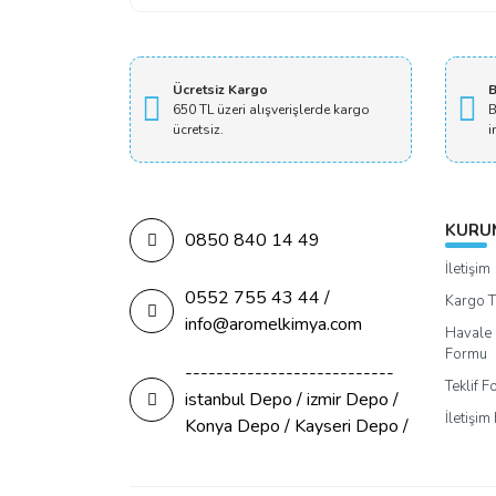
Ücretsiz Kargo
B
650 TL üzeri alışverişlerde kargo
B
ücretsiz.
i
KURU
0850 840 14 49
İletişim
0552 755 43 44 /
Kargo T
info@aromelkimya.com
Havale 
Formu
---------------------------
Teklif 
istanbul Depo / izmir Depo /
İletişi
Konya Depo / Kayseri Depo /