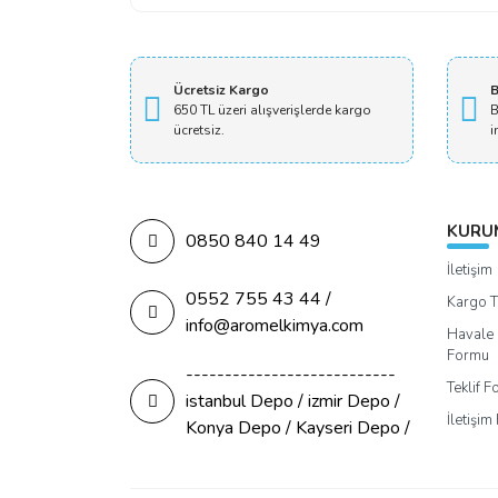
Ücretsiz Kargo
B
650 TL üzeri alışverişlerde kargo
B
ücretsiz.
i
KURU
0850 840 14 49
İletişim
0552 755 43 44 /
Kargo T
info@aromelkimya.com
Havale 
Formu
---------------------------
Teklif 
istanbul Depo / izmir Depo /
İletişi
Konya Depo / Kayseri Depo /