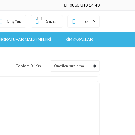
0850 840 14 49
Giriş Yap
Sepetim
Teklif Al
BORATUVAR MALZEMELERI
KIMYASALLAR
Toplam 0 ürün