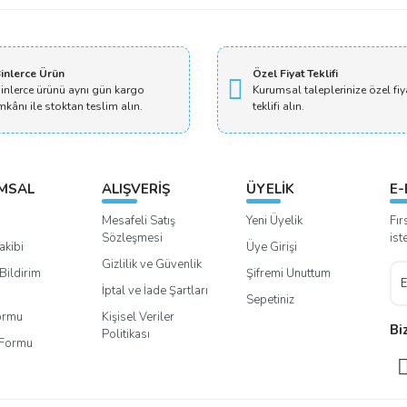
inlerce Ürün
Özel Fiyat Teklifi
inlerce ürünü aynı gün kargo
Kurumsal taleplerinize özel fiy
mkânı ile stoktan teslim alın.
teklifi alın.
MSAL
ALIŞVERİŞ
ÜYELİK
E-
Mesafeli Satış
Yeni Üyelik
Fır
Sözleşmesi
ist
akibi
Üye Girişi
Gizlilik ve Güvenlik
Bildirim
Şifremi Unuttum
İptal ve İade Şartları
Sepetiniz
Formu
Kişisel Veriler
Bi
Politikası
m Formu