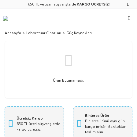
650 TL ve üzeri alışverişlerde
KARGO ÜCRETSİZ!
Anasayfa
Laboratuar Cihazları
Güç Kaynakları
Ürün Bulunamadı.
Binlerce Ürün
Ücretsiz Kargo
Binlerce ürünü aynı gün
650 TL üzeri alışverişlerde
kargo imkânı ile stoktan
kargo ücretsiz.
teslim alın.