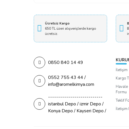
Ücretsiz Kargo
B
650 TL üzeri alışverişlerde kargo
B
ücretsiz.
i
KURU
0850 840 14 49
İletişim
0552 755 43 44 /
Kargo T
info@aromelkimya.com
Havale 
Formu
---------------------------
Teklif 
istanbul Depo / izmir Depo /
İletişi
Konya Depo / Kayseri Depo /