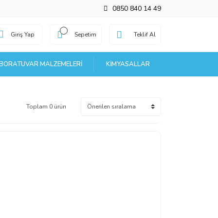
0850 840 14 49
Giriş Yap
Sepetim
Teklif Al
BORATUVAR MALZEMELERI
KIMYASALLAR
Toplam 0 ürün