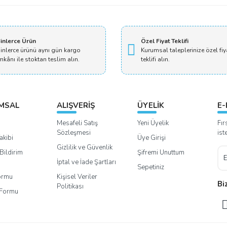
inlerce Ürün
Özel Fiyat Teklifi
inlerce ürünü aynı gün kargo
Kurumsal taleplerinize özel fiy
mkânı ile stoktan teslim alın.
teklifi alın.
MSAL
ALIŞVERİŞ
ÜYELİK
E-
Mesafeli Satış
Yeni Üyelik
Fır
Sözleşmesi
ist
akibi
Üye Girişi
Gizlilik ve Güvenlik
Bildirim
Şifremi Unuttum
İptal ve İade Şartları
Sepetiniz
Formu
Kişisel Veriler
Bi
Politikası
m Formu