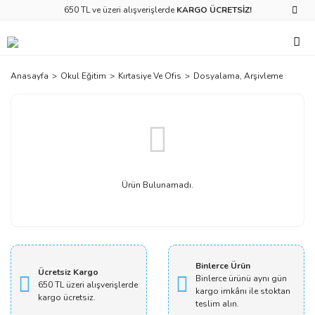
650 TL ve üzeri alışverişlerde
KARGO ÜCRETSİZ!
Anasayfa
Okul Eğitim
Kırtasiye Ve Ofis
Dosyalama, Arşivleme
Ürün Bulunamadı.
Binlerce Ürün
Ücretsiz Kargo
Binlerce ürünü aynı gün
650 TL üzeri alışverişlerde
kargo imkânı ile stoktan
kargo ücretsiz.
teslim alın.