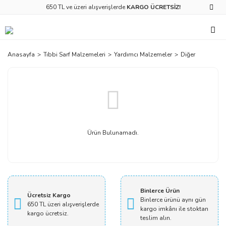
650 TL ve üzeri alışverişlerde
KARGO ÜCRETSİZ!
Anasayfa
Tıbbi Sarf Malzemeleri
Yardımcı Malzemeler
Diğer
Ürün Bulunamadı.
Binlerce Ürün
Ücretsiz Kargo
Binlerce ürünü aynı gün
650 TL üzeri alışverişlerde
kargo imkânı ile stoktan
kargo ücretsiz.
teslim alın.