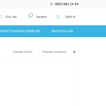
0850 840 14 49
Giriş Yap
Sepetim
Teklif Al
BORATUVAR MALZEMELERI
KIMYASALLAR
Toplam 0 ürün