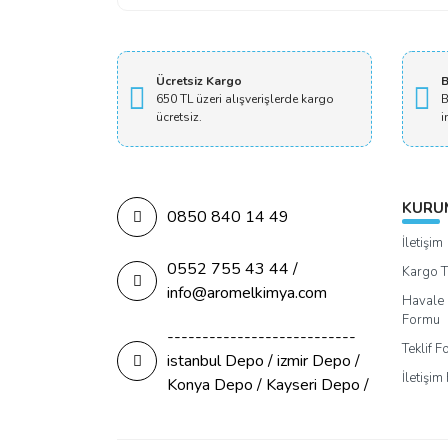
Ücretsiz Kargo
B
650 TL üzeri alışverişlerde kargo
B
ücretsiz.
i
KURU
0850 840 14 49
İletişim
0552 755 43 44 /
Kargo T
info@aromelkimya.com
Havale 
Formu
---------------------------
Teklif 
istanbul Depo / izmir Depo /
İletişi
Konya Depo / Kayseri Depo /