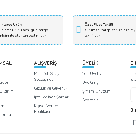
inlerce Ürün
Özel Fiyat Teklifi
inlerce ürünü aynı gün kargo
Kurumsal taleplerinize özel fiy
mkânı ile stoktan teslim alın.
teklifi alın.
MSAL
ALIŞVERİŞ
ÜYELİK
E-
Mesafeli Satış
Yeni Üyelik
Fır
Sözleşmesi
ist
akibi
Üye Girişi
Gizlilik ve Güvenlik
Bildirim
Şifremi Unuttum
İptal ve İade Şartları
Sepetiniz
Formu
Kişisel Veriler
Bi
Politikası
m Formu