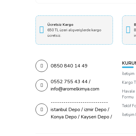
Ücretsiz Kargo
B
650 TL üzeri alışverişlerde kargo
B
ücretsiz.
i
KURU
0850 840 14 49
İletişim
0552 755 43 44 /
Kargo T
info@aromelkimya.com
Havale 
Formu
---------------------------
Teklif 
istanbul Depo / izmir Depo /
İletişi
Konya Depo / Kayseri Depo /