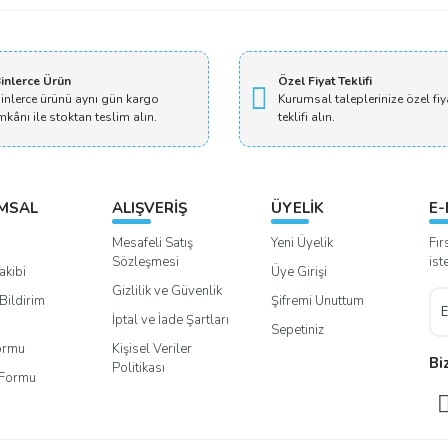
inlerce Ürün
Özel Fiyat Teklifi
inlerce ürünü aynı gün kargo
Kurumsal taleplerinize özel fiy
mkânı ile stoktan teslim alın.
teklifi alın.
MSAL
ALIŞVERİŞ
ÜYELİK
E-
Mesafeli Satış
Yeni Üyelik
Fır
Sözleşmesi
ist
akibi
Üye Girişi
Gizlilik ve Güvenlik
Bildirim
Şifremi Unuttum
İptal ve İade Şartları
Sepetiniz
Formu
Kişisel Veriler
Bi
Politikası
m Formu