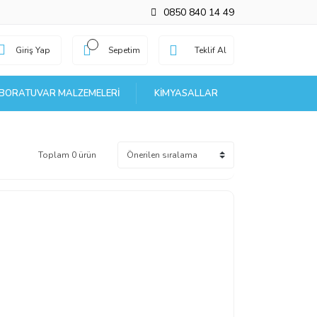
0850 840 14 49
Giriş Yap
Sepetim
Teklif Al
BORATUVAR MALZEMELERI
KIMYASALLAR
Toplam 0 ürün