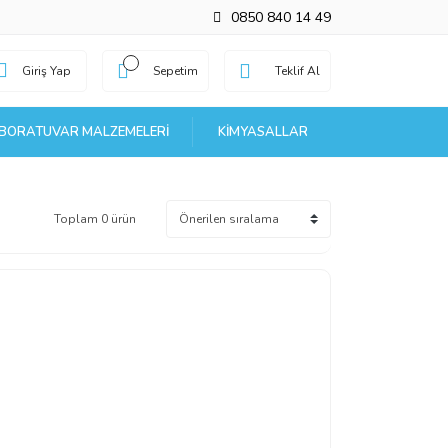
0850 840 14 49
Giriş Yap
Sepetim
Teklif Al
BORATUVAR MALZEMELERI
KIMYASALLAR
Toplam 0 ürün