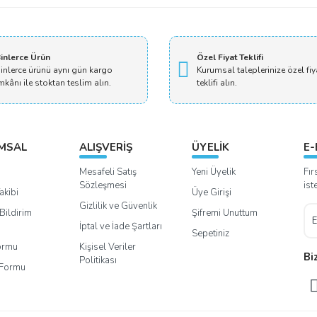
inlerce Ürün
Özel Fiyat Teklifi
inlerce ürünü aynı gün kargo
Kurumsal taleplerinize özel fiy
mkânı ile stoktan teslim alın.
teklifi alın.
MSAL
ALIŞVERİŞ
ÜYELİK
E-
Mesafeli Satış
Yeni Üyelik
Fır
Sözleşmesi
ist
akibi
Üye Girişi
Gizlilik ve Güvenlik
Bildirim
Şifremi Unuttum
İptal ve İade Şartları
Sepetiniz
Formu
Kişisel Veriler
Bi
Politikası
m Formu