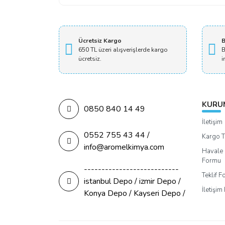
Ücretsiz Kargo
B
650 TL üzeri alışverişlerde kargo
B
ücretsiz.
i
KURU
0850 840 14 49
İletişim
0552 755 43 44 /
Kargo T
info@aromelkimya.com
Havale 
Formu
---------------------------
Teklif 
istanbul Depo / izmir Depo /
İletişi
Konya Depo / Kayseri Depo /