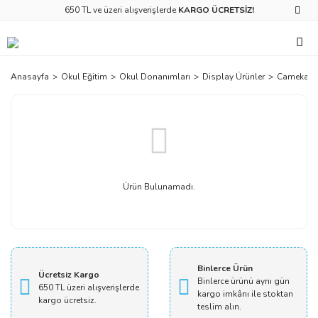
650 TL ve üzeri alışverişlerde
KARGO ÜCRETSİZ!
Anasayfa
Okul Eğitim
Okul Donanımları
Display Ürünler
Camekanlı
Ürün Bulunamadı.
Binlerce Ürün
Ücretsiz Kargo
Binlerce ürünü aynı gün
650 TL üzeri alışverişlerde
kargo imkânı ile stoktan
kargo ücretsiz.
teslim alın.