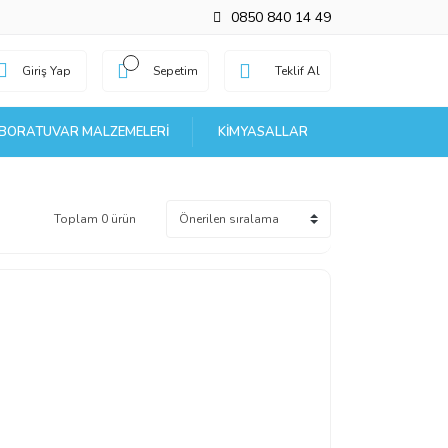
0850 840 14 49
Giriş Yap
Sepetim
Teklif Al
BORATUVAR MALZEMELERI
KIMYASALLAR
Toplam 0 ürün