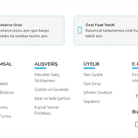
inlerce Ürün
Özel Fiyat Teklifi
inlerce ürünü aynı gün kargo
Kurumsal taleplerinize özel fiy
mkânı ile stoktan teslim alın.
teklifi alın.
MSAL
ALIŞVERİŞ
ÜYELİK
E-
Mesafeli Satış
Yeni Üyelik
Fır
Sözleşmesi
ist
akibi
Üye Girişi
Gizlilik ve Güvenlik
Bildirim
Şifremi Unuttum
İptal ve İade Şartları
Sepetiniz
Formu
Kişisel Veriler
Bi
Politikası
m Formu