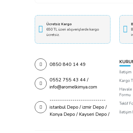
Ücretsiz Kargo
B
650 TL üzeri alışverişlerde kargo
B
ücretsiz.
i
KURU
0850 840 14 49
İletişim
0552 755 43 44 /
Kargo T
info@aromelkimya.com
Havale 
Formu
---------------------------
Teklif 
istanbul Depo / izmir Depo /
İletişi
Konya Depo / Kayseri Depo /