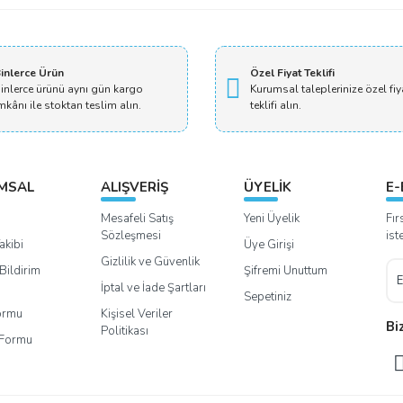
inlerce Ürün
Özel Fiyat Teklifi
inlerce ürünü aynı gün kargo
Kurumsal taleplerinize özel fiy
mkânı ile stoktan teslim alın.
teklifi alın.
MSAL
ALIŞVERİŞ
ÜYELİK
E-
Mesafeli Satış
Yeni Üyelik
Fır
Sözleşmesi
ist
akibi
Üye Girişi
Gizlilik ve Güvenlik
Bildirim
Şifremi Unuttum
İptal ve İade Şartları
Sepetiniz
Formu
Kişisel Veriler
Bi
Politikası
m Formu