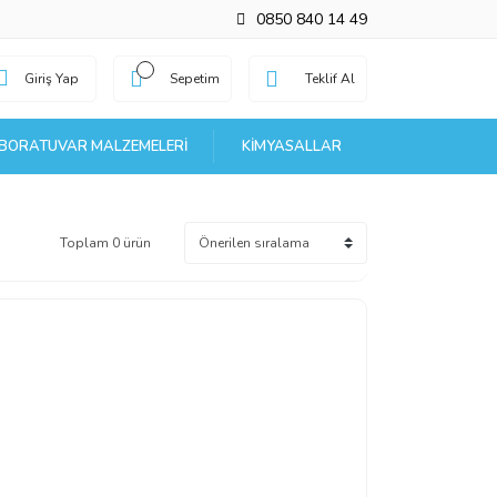
0850 840 14 49
Giriş Yap
Sepetim
Teklif Al
BORATUVAR MALZEMELERI
KIMYASALLAR
Toplam 0 ürün