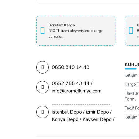
Ücretsiz Kargo
B
650 TL üzeri alışverişlerde kargo
B
ücretsiz.
i
KURU
0850 840 14 49
İletişim
0552 755 43 44 /
Kargo T
info@aromelkimya.com
Havale 
Formu
---------------------------
Teklif 
istanbul Depo / izmir Depo /
İletişi
Konya Depo / Kayseri Depo /