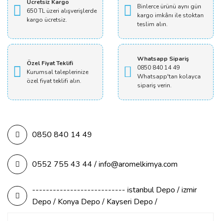
Ücretsiz Kargo
Binlerce ürünü aynı gün
650 TL üzeri alışverişlerde
kargo imkânı ile stoktan
kargo ücretsiz.
teslim alın.
Whatsapp Sipariş
Özel Fiyat Teklifi
0850 840 14 49
Kurumsal taleplerinize
Whatsapp'tan kolayca
özel fiyat teklifi alın.
sipariş verin.
0850 840 14 49
0552 755 43 44 / info@aromelkimya.com
--------------------------- istanbul Depo / izmir
Depo / Konya Depo / Kayseri Depo /