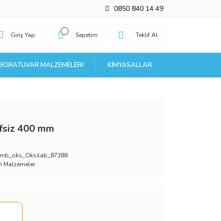
0850 840 14 49
Giriş Yap
Sepetim
Teklif Al
BORATUVAR MALZEMELERI
KIMYASALLAR
fsiz 400 mm
mb_oks_Oksilab_87388
 Malzemeler