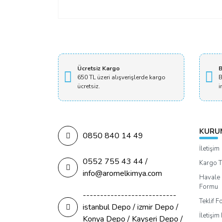
Ücretsiz Kargo
B
650 TL üzeri alışverişlerde kargo
B
ücretsiz.
i
KURU
0850 840 14 49
İletişim
0552 755 43 44 /
Kargo T
info@aromelkimya.com
Havale 
Formu
---------------------------
Teklif 
istanbul Depo / izmir Depo /
İletişi
Konya Depo / Kayseri Depo /