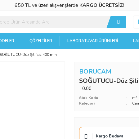
650 TL ve üzeri alışverişlerde
KARGO ÜCRETSİZ!
DELER
ÇÖZELTILER
LABORATUVAR ÜRÜNLERI
LA
SOĞUTUCU-Düz Şilifsiz 400 mm
BORUCAM
SOĞUTUCU-Düz Şili
0.00
Stok Kodu
mf_
Kategori
Cam
Kargo Bedava