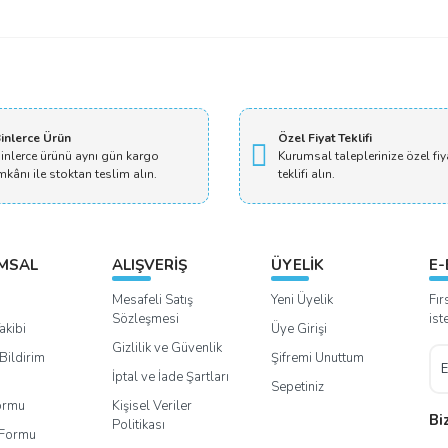
inlerce Ürün
Özel Fiyat Teklifi
inlerce ürünü aynı gün kargo
Kurumsal taleplerinize özel fiy
mkânı ile stoktan teslim alın.
teklifi alın.
MSAL
ALIŞVERİŞ
ÜYELİK
E-
Mesafeli Satış
Yeni Üyelik
Fır
Sözleşmesi
ist
akibi
Üye Girişi
Gizlilik ve Güvenlik
Bildirim
Şifremi Unuttum
İptal ve İade Şartları
Sepetiniz
Formu
Kişisel Veriler
Bi
Politikası
m Formu