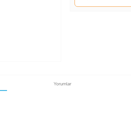
Yorumlar
Bu ürüne ilk yorumu siz yapın!
Yorum Yaz