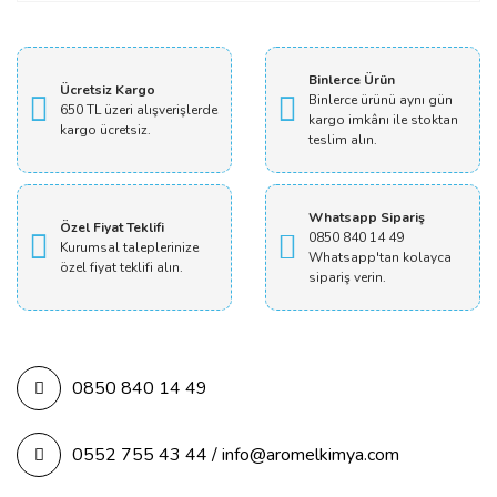
Yorum Yaz
Binlerce Ürün
Ücretsiz Kargo
Binlerce ürünü aynı gün
650 TL üzeri alışverişlerde
kargo imkânı ile stoktan
kargo ücretsiz.
teslim alın.
Whatsapp Sipariş
Özel Fiyat Teklifi
0850 840 14 49
Kurumsal taleplerinize
Whatsapp'tan kolayca
özel fiyat teklifi alın.
sipariş verin.
0850 840 14 49
0552 755 43 44 / info@aromelkimya.com