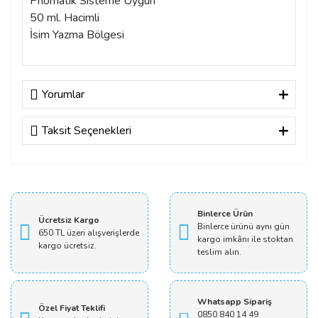
Pnömatik Sisteme Uygun
50 ml. Hacimli
İsim Yazma Bölgesi
Yorumlar
Taksit Seçenekleri
Bu ürüne ilk yorumu siz yapın!
Yorum Yaz
Binlerce Ürün
Ücretsiz Kargo
Binlerce ürünü aynı gün
650 TL üzeri alışverişlerde
kargo imkânı ile stoktan
kargo ücretsiz.
teslim alın.
Whatsapp Sipariş
Özel Fiyat Teklifi
0850 840 14 49