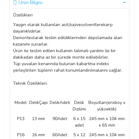
Ürün Bilgisi
Özellikleri
Yaygın olarak kullanılan asit,bazvesolventlerekarşı
dayanıklıdırlar.
Demonteolarak teslim edildiklerinden depolamada alan
kazanımı sunarlar.
Ürün ile teslim edilen kullanım talimatı yardımı ile bir
dakikadan daha az bir sürede monte edilebilirler.
Tüp yuvaları kenarında bulunan kabartma indeks
yerleştirilen tüplerin rahat konumlandırılmalarını sağlar.
Teknik Özellikleri:
Model
DelikÇapı
DelikAdeti
Delik
Boyutları(enxboy x
Dizilimi
yükseklik)
P13
13 mm
90Adet
6 x 15
245 mm x 104 mm
adet
x 65 mm
P16
16 mm
60Adet
5 x 12
245 mm x 104 mm