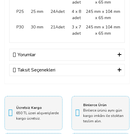
adet
x 65 mm
P25
25 mm
24Adet
4 x 8
245 mm x 104 mm
adet
x 65 mm
P30
30 mm
21Adet
3 x 7
245 mm x 104 mm
adet
x 65 mm
Yorumlar
Taksit Seçenekleri
Bu ürüne ilk yorumu siz yapın!
Yorum Yaz
Binlerce Ürün
Ücretsiz Kargo
Binlerce ürünü aynı gün
650 TL üzeri alışverişlerde
kargo imkânı ile stoktan
kargo ücretsiz.
teslim alın.