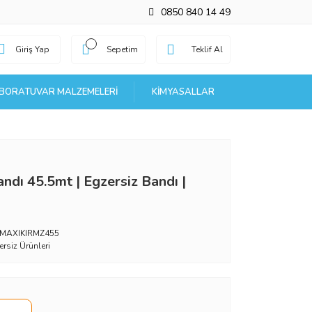
0850 840 14 49
Giriş Yap
Sepetim
Teklif Al
BORATUVAR MALZEMELERI
KIMYASALLAR
ndı 45.5mt | Egzersiz Bandı |
MAXIKIRMZ455
ersiz Ürünleri