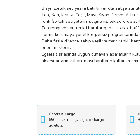
8 ayrı zorluk seviyesini belirtir renkte satışa sunu
Ten, Sarı, Kırmızı, Yeşil, Mavi, Siyah, Gri ve Altı
renk /zorluk seviyelerini seçmeniz, tek seferde zo
Ten rengi ve sarı renkli bantlar genel olarak hafif 
Formu korumaya yönelik egzersiz programlarında özel
Daha fazla dirence sahip yeşil ve mavi renkli bantla
önerilmektedir.
Egzersiz sırasında uygun olmayan aparatların kullan
aksesuarların kullanılması bantların kullanım ömürler
Ücretsiz Kargo
B
650 TL üzeri alışverişlerde kargo
B
ücretsiz.
i