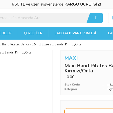
650 TL ve üzeri alışverişlerde
KARGO ÜCRETSİZ!
DELER
ÇÖZELTILER
LABORATUVAR ÜRÜNLERI
LA
i Band Pilates Bandı 45.5mt | Egzersiz Bandı | Kırmızı/Orta
MAXI
Maxi Band Pilates Ba
Kırmızı/Orta
0.00
Stok Kodu
mf_
Kategori
Egz