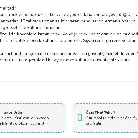
lmaktadır.
n sarısı renkleri olmak üzere kolay seviyeden daha zor seviyeye doğru sır
rlanmadan 15 tekrar yapmanıza izin veren bandı tercih etmeniz önerilir.
egzersizlerde kullanımı önerilir.
likle bayanlara kırmızı renkli ve yeşil renkli bantların kullanımı öneril
r ise özellikle erkek kullanıcılara önerilir. Siyah renk, gri renk ve altın
ımı bantların çözülme riskini arttırır ve sizin güvenliğinizi tehdit eder
ini uzatır, egzersizleri kolaylaştır ve kullanım güvenliğinizi arttırır.
Bu ürüne ilk yorumu siz yapın!
Yorum Yaz
inlerce Ürün
Özel Fiyat Teklifi
inlerce ürünü aynı gün kargo
Kurumsal taleplerinize özel fiy
mkânı ile stoktan teslim alın.
teklifi alın.