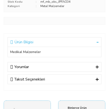
Stok Kodu
mf_mb_oks_JPFJV234
Kategori
Metal Malzemeler
Ürün Bilgisi
Medikal Malzemeler
Yorumlar
Taksit Seçenekleri
Bu ürüne ilk yorumu siz yapın!
Yorum Yaz
Binlerce Ürün