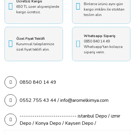
Ücretsiz Kargo
Binlerce ürünü aynı gün
650 TL üzeri alışverişlerde
kargo imkânı ile stoktan
kargo ücretsiz.
teslim alın.
Whatsapp Sipariş
Özel Fiyat Teklifi
0850 840 14 49
Kurumsal taleplerinize
Whatsapp'tan kolayca
özel fiyat teklifi alın.
sipariş verin.
0850 840 14 49
0552 755 43 44 / info@aromelkimya.com
--------------------------- istanbul Depo / izmir
Depo / Konya Depo / Kayseri Depo /