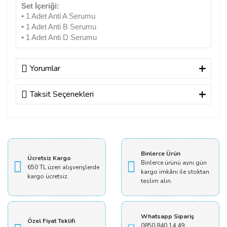
Set İçeriği:
• 1 Adet Anti A Serumu
• 1 Adet Anti B Serumu
• 1 Adet Anti D Serumu
Yorumlar
Taksit Seçenekleri
Teslimat süresi
Bugün sipariş etsem kaç gün içinde gelir
Binlerce Ürün
Ücretsiz Kargo
Akif Dönmez | 16/03/2023
Binlerce ürünü aynı gün
650 TL üzeri alışverişlerde
kargo imkânı ile stoktan
kargo ücretsiz.
teslim alın.
Yorum Yaz
Whatsapp Sipariş
Özel Fiyat Teklifi
0850 840 14 49