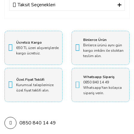
Taksit Seçenekleri
Bu ürüne ilk yorumu siz yapın!
Yorum Yaz
Binlerce Ürün
Ücretsiz Kargo
Binlerce ürünü aynı gün
650 TL üzeri alışverişlerde
kargo imkânı ile stoktan
kargo ücretsiz.
teslim alın.
Whatsapp Sipariş
Özel Fiyat Teklifi
0850 840 14 49
Kurumsal taleplerinize
Whatsapp'tan kolayca
özel fiyat teklifi alın.
sipariş verin.
0850 840 14 49