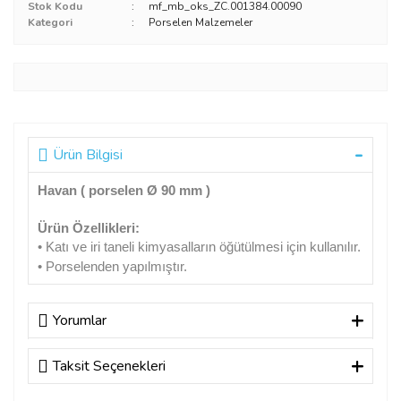
Stok Kodu
mf_mb_oks_ZC.001384.00090
Kategori
Porselen Malzemeler
Ürün Bilgisi
Havan ( porselen Ø 90 mm )
Ürün Özellikleri:
• Katı ve iri taneli kimyasalların öğütülmesi için kullanılır.
• Porselenden yapılmıştır.
Yorumlar
Taksit Seçenekleri
Bu ürüne ilk yorumu siz yapın!