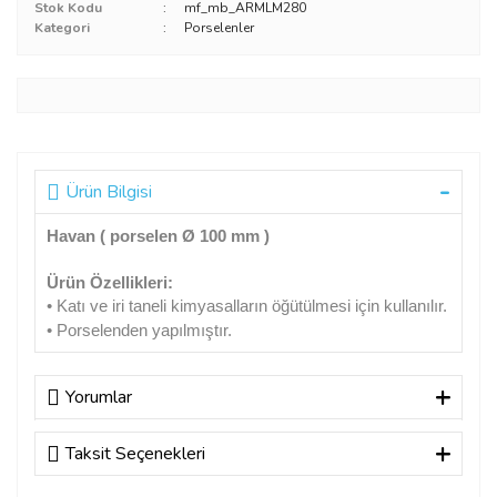
Stok Kodu
mf_mb_ARMLM280
Kategori
Porselenler
Ürün Bilgisi
Havan ( porselen Ø 100 mm )
Ürün Özellikleri:
• Katı ve iri taneli kimyasalların öğütülmesi için kullanılır.
• Porselenden yapılmıştır.
Yorumlar
Taksit Seçenekleri
Bu ürüne ilk yorumu siz yapın!